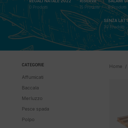
REGALI NATALE 2022
RISERVA
SALAMI D
0 Prodotti
15 Prodotti
6 Prodotti
SENZA LAT
30 Prodotti
CATEGORIE
Home
Affumicati
Baccala
Merluzzo
Pesce spada
Polpo