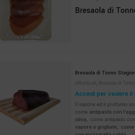
Bresaola di Tonn
Bresaola di Tonno Stagio
Affumicati
,
Bresaola di Tonn
Accedi per vedere il
Il sapore ed il profumo son
come
antipasto con l’aggi
oliva,
come antipasto co
vapore o grigliate, come r
con mozzarella calda.