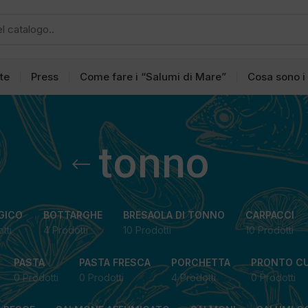
tte
Press
Come fare i “Salumi di Mare”
Cosa sono i
tonno
GICO
BOTTARGHE
BRESAOLA DI TONNO
CARPACCI
tti
4 Prodotti
10 Prodotti
10 Prodotti
PASTA
PASTA FRESCA
PORCHETTA
PRONTO C
0 Prodotti
0 Prodotti
4 Prodotti
0 Prodotti