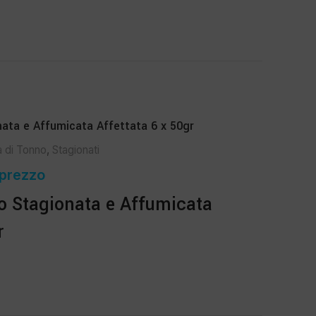
ata e Affumicata Affettata 6 x 50gr
a di Tonno
,
Stagionati
 prezzo
o Stagionata e Affumicata
r