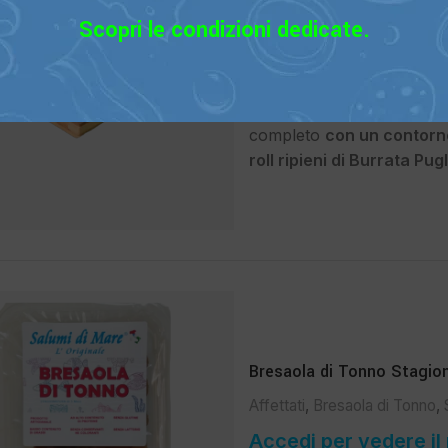
Bresaola di Tonno
,
Stagionati
Scopri le condizioni dedicate.
Accedi per vedere il
Ottima come
antipasto con
oliva e un poco di spremu
completo
con un contorno
roll ripieni di Burrata Pug
Bresaola di Tonno Stagion
Affettati
,
Bresaola di Tonno
,
Accedi per vedere il