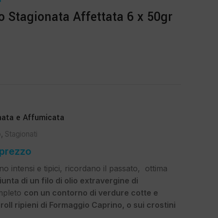
o Stagionata Affettata 6 x 50gr
nata e Affumicata
o
,
Stagionati
 prezzo
o intensi e tipici, ricordano il passato, ottima
unta di un filo di olio extravergine di
mpleto
con un contorno di verdure cotte e
oll ripieni di Formaggio Caprino, o sui crostini