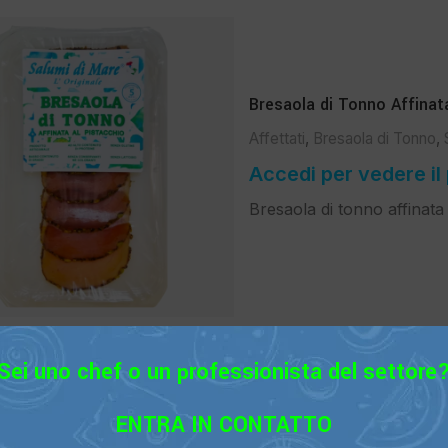
Bresaola di Tonno Affinata
Affettati
,
Bresaola di Tonno
,
Accedi per vedere il
Bresaola di tonno affinata
Sei uno chef o un professionista del settore
ENTRA IN CONTATTO
Bresaola di Tonno Stagio