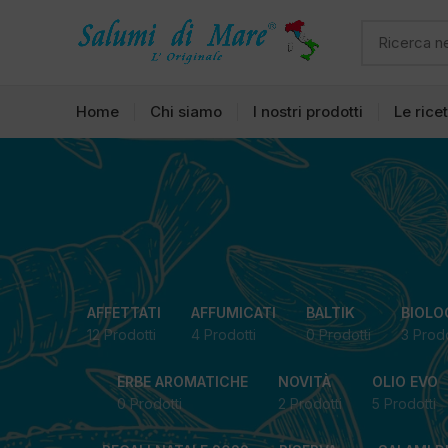
Home
Chi siamo
I nostri prodotti
Le rice
AFFETTATI
AFFUMICATI
BALTIK
BIOLO
12 Prodotti
4 Prodotti
0 Prodotti
3 Prodo
ERBE AROMATICHE
NOVITÀ
OLIO EVO
0 Prodotti
2 Prodotti
5 Prodotti