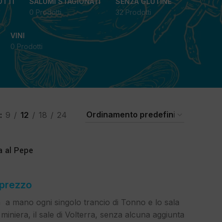
OTTI
SALUMI STAGIONATI
SENZA GLUTINE
0 Prodotti
32 Prodotti
VINI
0 Prodotti
9
12
18
24
a al Pepe
 prezzo
a a mano ogni singolo trancio di Tonno e lo sala
miniera, il sale di Volterra, senza alcuna aggiunta