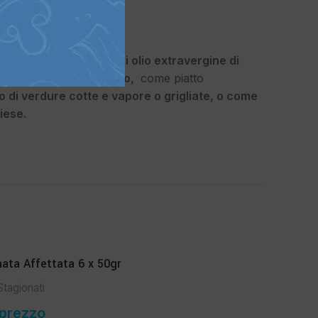
 prezzo
 l’aggiunta di un filo di olio extravergine di
ta di limone di Sorrento,
come piatto
 di verdure cotte e vapore o grigliate, o come
liese.
ata Affettata 6 x 50gr
Stagionati
 prezzo