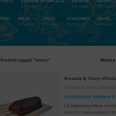
I PESCE
SALMONE AFFUMICATO
SALMONI
SALUMI C
0 Prodotti
0 Prodotti
13 Prodotti
TOSIO
SPECK
SPEZIE
STAGIONATI
TROTA
4 Prodotti
0 Prodotti
25 Prodotti
0 Prodotti
Prodotti taggati “tonno”
Mostra
Bresaola di Tonno Affinat
Bresaola di Tonno
,
Stagionati
Accedi per vedere il
La Salumeria Ittica
sfilett
solo con sale purissimo di 