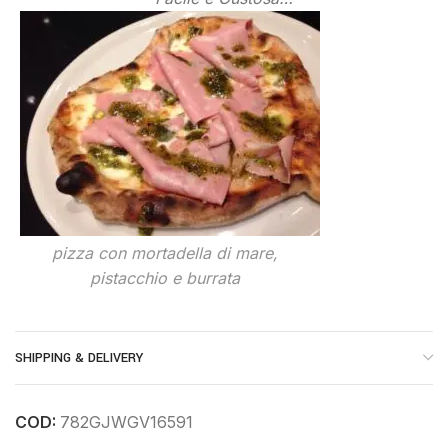
pizza con mortadella di mare,
pistacchio e burrata
SHIPPING & DELIVERY
COD:
782GJWGV16591