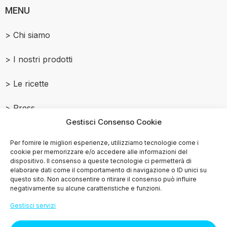
MENU
> Chi siamo
> I nostri prodotti
> Le ricette
> Press
Gestisci Consenso Cookie
> Contattaci
Per fornire le migliori esperienze, utilizziamo tecnologie come i
cookie per memorizzare e/o accedere alle informazioni del
dispositivo. Il consenso a queste tecnologie ci permetterà di
elaborare dati come il comportamento di navigazione o ID unici su
questo sito. Non acconsentire o ritirare il consenso può influire
© Copyright
2015-2025
negativamente su alcune caratteristiche e funzioni.
Gestisci servizi