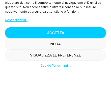
elaborare dati come il comportamento di navigazione o ID unici su
questo sito. Non acconsentire o ritirare il consenso può influire
Via Terrarossa Fonda 102A, Borgo a Buggiano 51011
negativamente su alcune caratteristiche e funzioni.
(PT)
Gestisci servizi
+39 351 7446037
ACCETTA
NEGA
SHOP
VISUALIZZA LE PREFERENZE
Cookie Policy
Imprint
>
Condizioni di Vendita
Shop
Wishlist
Account
>
Diritto di Recesso
Salmone Affumicato
> Privacy Policy