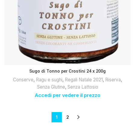
Sugo di Tonno per Crostini 24 x 200g
Conserve
,
Ragu e sughi
,
Regali Natale 2021
,
Riserva
,
Senza Glutine
,
Senza Lattosio
Accedi per vedere il prezzo
1
2