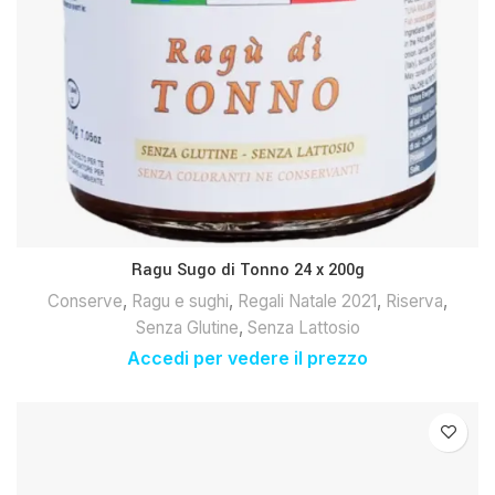
Ragu Sugo di Tonno 24 x 200g
Conserve
,
Ragu e sughi
,
Regali Natale 2021
,
Riserva
,
Senza Glutine
,
Senza Lattosio
Accedi per vedere il prezzo