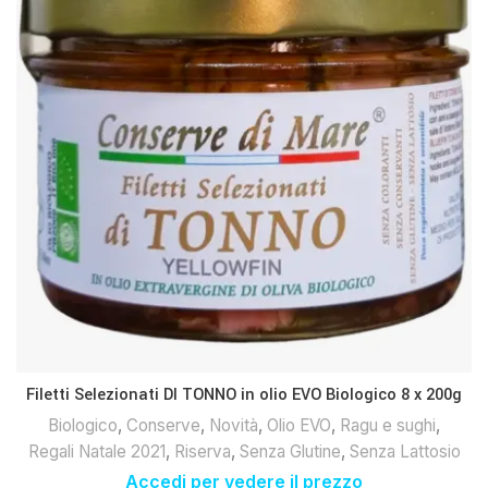
Filetti Selezionati DI TONNO in olio EVO Biologico 8 x 200g
Biologico
,
Conserve
,
Novità
,
Olio EVO
,
Ragu e sughi
,
Regali Natale 2021
,
Riserva
,
Senza Glutine
,
Senza Lattosio
Accedi per vedere il prezzo