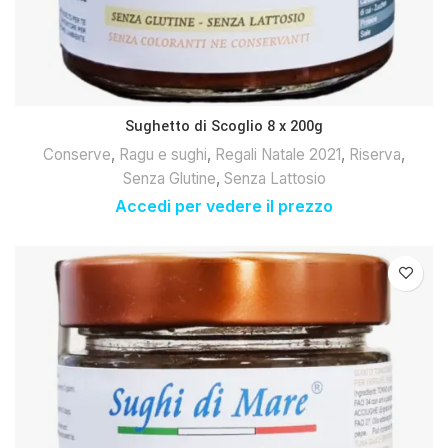
Sughetto di Scoglio 8 x 200g
Conserve
,
Ragu e sughi
,
Regali Natale 2021
,
Riserva
,
Senza Glutine
,
Senza Lattosio
Accedi per vedere il prezzo