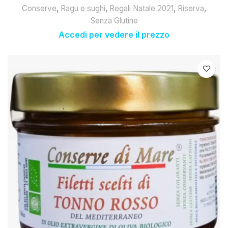
Conserve
,
Ragu e sughi
,
Regali Natale 2021
,
Riserva
,
Senza Glutine
Accedi per vedere il prezzo