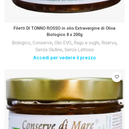
Filetti DI TONNO ROSSO in olio Extravergine di Oliva
Biologico 8 x 200g
Biologico
,
Conserve
,
Olio EVO
,
Ragu e sughi
,
Riserva
,
Senza Glutine
,
Senza Lattosio
Accedi per vedere il prezzo