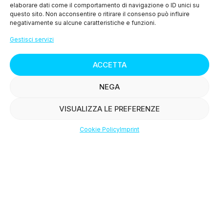
elaborare dati come il comportamento di navigazione o ID unici su
questo sito. Non acconsentire o ritirare il consenso può influire
Via Terrarossa Fonda 102A, Borgo a Buggiano 51011
negativamente su alcune caratteristiche e funzioni.
(PT)
Gestisci servizi
+39 351 7446037
ACCETTA
NEGA
SHOP
VISUALIZZA LE PREFERENZE
Cookie Policy
Imprint
>
Condizioni di Vendita
Shop
Filters
Wishlist
Account
>
Diritto di Recesso
Salmone Affumicato
> Privacy Policy