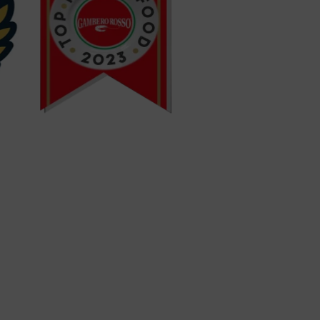
mangiare il
ntrollata.