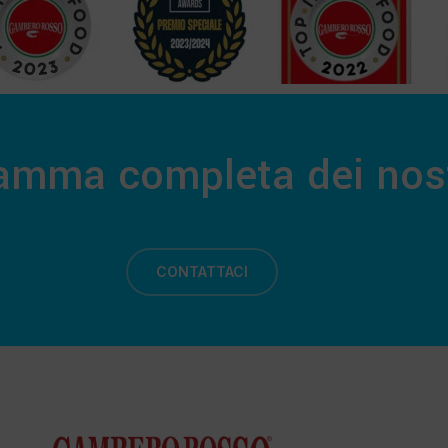
gamma completa dei nost
CONTATTACI