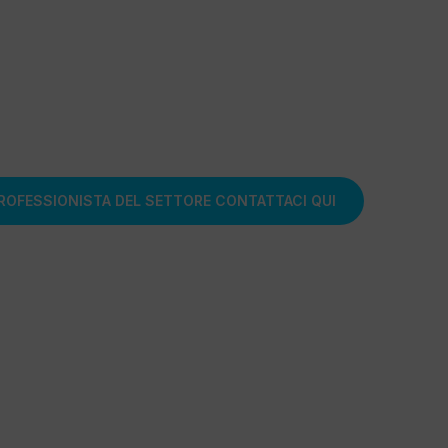
are artigianali. Dal 1991 creiam
cati, stagionati, senza glutine,
Omega3.
PROFESSIONISTA DEL SETTORE CONTATTACI QUI
IVATO ACQUISTA DAI NOSTRI PARTNER AUTORIZZATI