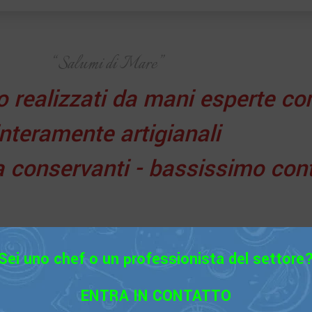
“Salumi di Mare”
o realizzati da mani esperte co
interamente artigianali
a conservanti - bassissimo cont
egistrato a livello mondiale, nato da una riscoperta storica
991. Attraverso l’attenta rilettura di ricette tramandate dai 
Sei uno chef o un professionista del settore
 una tradizione alimentare unica, dando vita alla prima pro
di salumi a base di pesce.
ENTRA IN CONTATTO
” è tutelata legalmente, e ogni utilizzo non autorizzato r