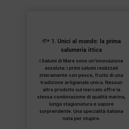
1
🐟
1. Unici al mondo: la prima
salumeria ittica
I Salumi di Mare sono un’innovazione
assoluta:
i primi salumi realizzati
interamente con pesce
, frutto di una
tradizione artigianale unica. Nessun
altro prodotto sul mercato offre la
stessa combinazione di qualità marina,
lunga stagionatura e sapore
sorprendente. Una specialità italiana
nata per stupire.