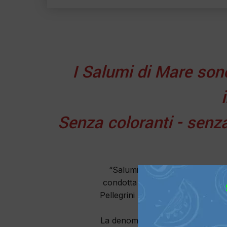
I Salumi di Mare son
Senza coloranti - senz
“Salumi di Mare” è un marchio r
condotta da Mauro Pellegrini nel 1
Pellegrini ha riportato alla luce
La denominazione “Salumi di Mare