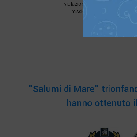
violazione dei diritti di proprie
missione dell’azienda è valor
arti
"Salumi di Mare" trionfano
hanno ottenuto i