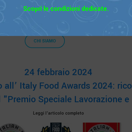
tà intellettuale, oltre a un misconoscimento della sua autentici
Scopri le condizioni dedicate.
izzare la cultura gastronomica marina italiana, con prodotti 
gianalmente e nel rispetto della sostenibilità.”*
CHI SIAMO
24 febbraio 2024
 all’ Italy Food Awards 2024: ri
l "Premio Speciale Lavorazione e
Leggi l'articolo completo