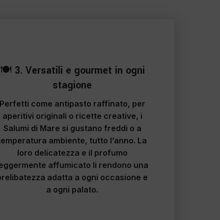
3
🍽️
3. Versatili e gourmet in ogni
stagione
Perfetti come antipasto raffinato, per
aperitivi originali o ricette creative, i
Salumi di Mare si gustano
freddi o a
temperatura ambiente, tutto l’anno
. La
loro delicatezza e il profumo
leggermente affumicato li rendono una
prelibatezza adatta a ogni occasione e
a ogni palato.