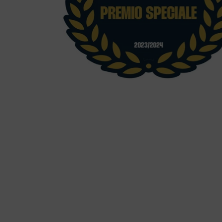
“Salumi di Mare”
mi di Mare L'Originale
 fermentato, Il modo antico di 
ne di tracciabilità e filiera co