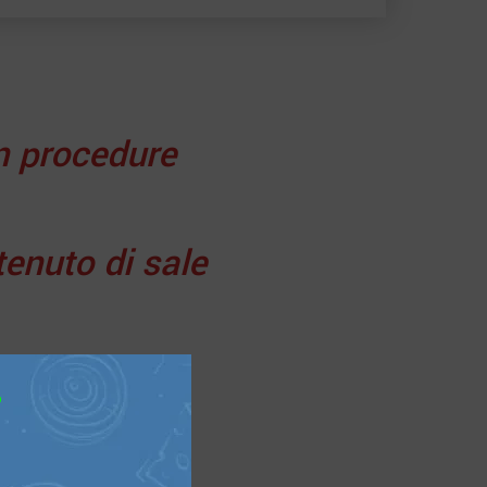
n procedure
enuto di sale
 e culturale
suoi trisavoli,
?
duzione moderna
appresenta una