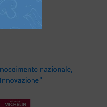
tà storica. La
realizzati
conoscimento nazionale,
 Innovazione"