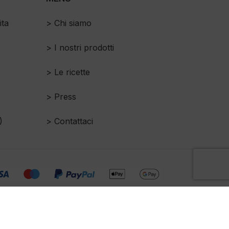
ita
> Chi siamo
> I nostri prodotti
o
> Le ricette
> Press
)
> Contattaci
943 Capitale sociale 10.000€ i.v.