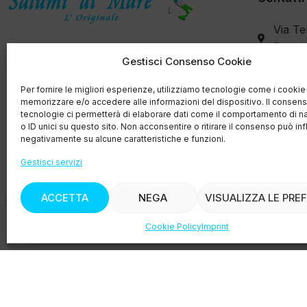
Via Te
Buggia
Salumi di Mare
ha creato la prima
Gestisci Consenso Cookie
Salumeria Ittica per il consumatore più
+39 3
Per fornire le migliori esperienze, utilizziamo tecnologie come i cookie
attento, che vuole per sé e per la
memorizzare e/o accedere alle informazioni del dispositivo. Il consen
propria famiglia il meglio che si trova sul
tecnologie ci permetterà di elaborare dati come il comportamento di n
o ID unici su questo sito. Non acconsentire o ritirare il consenso può inf
mercato con garanzie di tracciabilità e
negativamente su alcune caratteristiche e funzioni.
filiera controllata.
Gestisci servizi
ACCETTA
NEGA
VISUALIZZA LE PRE
Cookie Policy
Imprint
© Copyright
2015-2025
K group srl Via Terra rossa fond