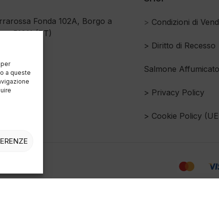
rrarossa Fonda 102A, Borgo a
>
Condizioni di Vend
no 51011 (PT)
>
Diritto di Recesso
51 7446037
 per
Salmone Affumicat
so a queste
avigazione
luire
> Privacy Policy
> Cookie Policy (UE
FERENZE
a 162 - 51011 Buggiano (PT) P.iva 01384770473 REA: PT-144