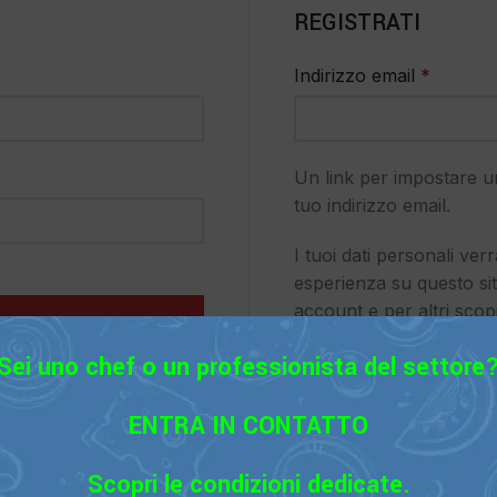
REGISTRATI
Indirizzo email
*
Un link per impostare u
tuo indirizzo email.
I tuoi dati personali ver
esperienza su questo sit
account e per altri scopi
Sei uno chef o un professionista del settore
Password dimenticata?
ENTRA IN CONTATTO
Scopri le condizioni dedicate.