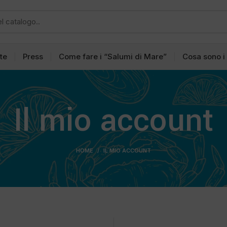
tte
Press
Come fare i “Salumi di Mare”
Cosa sono i
Il mio account
HOME
IL MIO ACCOUNT