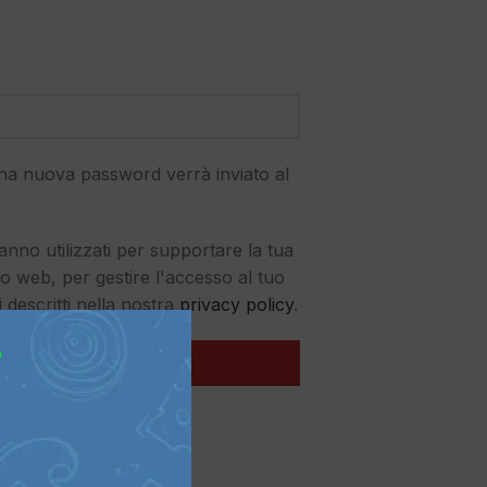
na nuova password verrà inviato al
ranno utilizzati per supportare la tua
o web, per gestire l'accesso al tuo
 descritti nella nostra
privacy policy
.
?
REGISTRATI