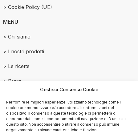
> Cookie Policy (UE)
MENU
> Chi siamo
> I nostri prodotti
> Le ricette
> Press
Gestisci Consenso Cookie
> Contattaci
Per fornire le migliori esperienze, utilizziamo tecnologie come i
cookie per memorizzare e/o accedere alle informazioni del
dispositivo. Il consenso a queste tecnologie ci permetterà di
elaborare dati come il comportamento di navigazione o ID unici su
questo sito. Non acconsentire o ritirare il consenso può influire
© Copyright
2015-2025
negativamente su alcune caratteristiche e funzioni.