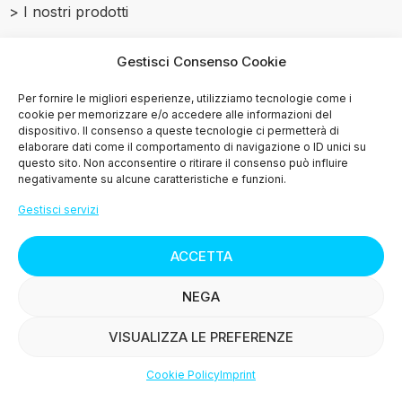
> I nostri prodotti
> Le ricette
Gestisci Consenso Cookie
> Press
Per fornire le migliori esperienze, utilizziamo tecnologie come i
cookie per memorizzare e/o accedere alle informazioni del
dispositivo. Il consenso a queste tecnologie ci permetterà di
> Contattaci
elaborare dati come il comportamento di navigazione o ID unici su
questo sito. Non acconsentire o ritirare il consenso può influire
negativamente su alcune caratteristiche e funzioni.
Gestisci servizi
© Copyright
2015-2025
ACCETTA
NEGA
VISUALIZZA LE PREFERENZE
K group srl Via Terra rossa fonda 162 - 51011
Buggiano (PT) P.iva 01384770473 REA: PT-144943
Cookie Policy
Imprint
Capitale sociale 10.000€ i.v.
Shop
Filters
Wishlist
Account