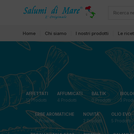
Home
Chi siamo
I nostri prodotti
Le rice
AFFETTATI
AFFUMICATI
BALTIK
BIOLO
12 Prodotti
4 Prodotti
0 Prodotti
3 Prodo
ERBE AROMATICHE
NOVITÀ
OLIO EVO
0 Prodotti
2 Prodotti
5 Prodotti