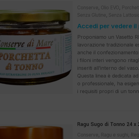
Conserve
,
Olio EVO
,
Porchet
Senza Glutine
,
Senza Lattosi
Accedi per vedere il
Proponiamo un Vasetto RIS
lavorazione tradizionale 
anche il confezionamento
i filoni interi vengono ri
inseriti all’interno del vaso
Questa linea è dedicata a
o professionale, ha esigen
i requisiti propri di un ton
Ragu Sugo di Tonno 24 x 
Conserve
,
Ragu e sughi
,
Reg