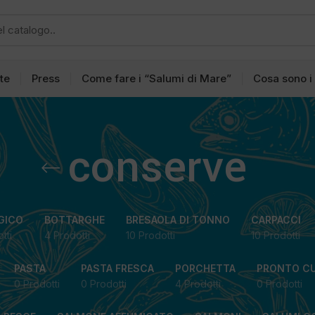
tte
Press
Come fare i “Salumi di Mare”
Cosa sono i
conserve
GICO
BOTTARGHE
BRESAOLA DI TONNO
CARPACCI
tti
4 Prodotti
10 Prodotti
10 Prodotti
PASTA
PASTA FRESCA
PORCHETTA
PRONTO C
0 Prodotti
0 Prodotti
4 Prodotti
0 Prodotti