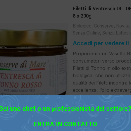
Filetti di Ventresca DI TO
8 x 200g
Biologico
,
Conserve
,
Novità
Senza Glutine
,
Senza Lattosi
Accedi per vedere il
Proponiamo un Vasetto RIS
consumatori verso prodotti
Filetti di Tonno in olio ex
biologica, che non utilizza
qualità dei Filetti incontra
eccellenza, l’olio extraverg
Ne deriva così un prodotto
nutrizionali, particolarmen
Sei uno chef o un professionista del settore
salutista, ai bambini o a
ricercato.
ENTRA IN CONTATTO