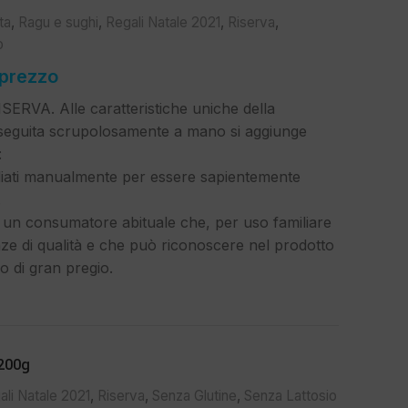
ta
,
Ragu e sughi
,
Regali Natale 2021
,
Riserva
,
o
 prezzo
ERVA. Alle caratteristiche uniche della
eseguita scrupolosamente a mano si aggiunge
:
tagliati manualmente per essere sapientemente
.
d un consumatore abituale che, per uso familiare
ze di qualità e che può riconoscere nel prodotto
no di gran pregio.
200g
ali Natale 2021
,
Riserva
,
Senza Glutine
,
Senza Lattosio