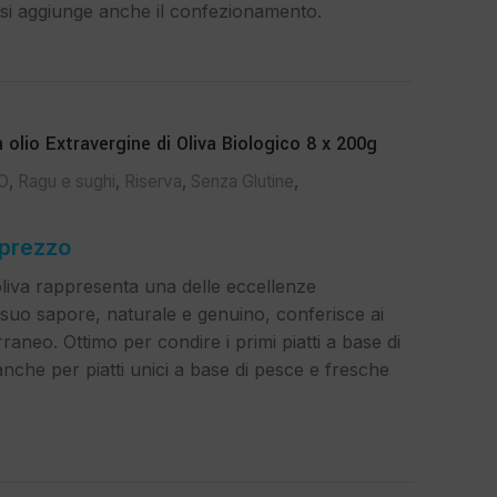
i aggiunge anche il confezionamento.
olio Extravergine di Oliva Biologico 8 x 200g
VO
,
Ragu e sughi
,
Riserva
,
Senza Glutine
,
 prezzo
oliva rappresenta una delle eccellenze
l suo sapore, naturale e genuino, conferisce ai
rraneo. Ottimo per condire i primi piatti a base di
nche per piatti unici a base di pesce e fresche