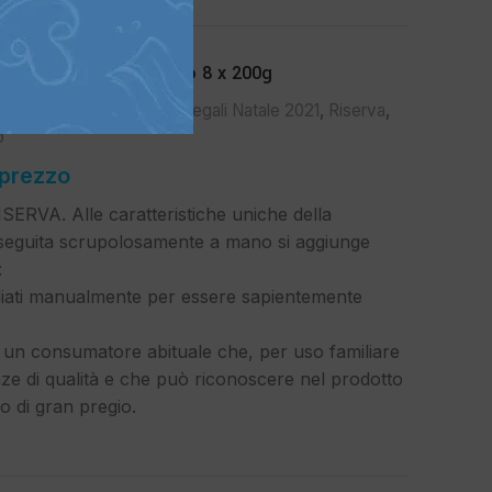
NO in olio EVO Biologico 8 x 200g
,
Olio EVO
,
Ragu e sughi
,
Regali Natale 2021
,
Riserva
,
o
 prezzo
ERVA. Alle caratteristiche uniche della
eseguita scrupolosamente a mano si aggiunge
:
tagliati manualmente per essere sapientemente
.
d un consumatore abituale che, per uso familiare
ze di qualità e che può riconoscere nel prodotto
no di gran pregio.