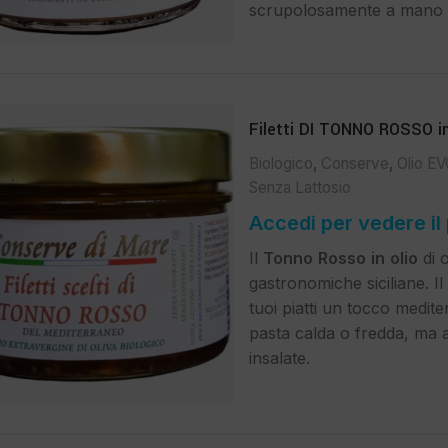
scrupolosamente a mano s
Filetti DI TONNO ROSSO in 
Biologico
,
Conserve
,
Olio E
Senza Lattosio
Accedi per vedere il
Il
Tonno
Rosso
in
olio
di 
gastronomiche siciliane. I
tuoi piatti un tocco medite
pasta calda o fredda, ma a
insalate.