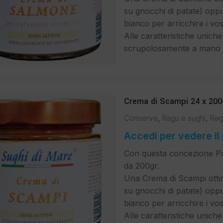
su gnocchi di patate) opp
bianco per arricchire i vost
Alle caratteristiche uniche
scrupolosamente a mano s
Crema di Scampi 24 x 200
Conserve
,
Ragu e sughi
,
Reg
Accedi per vedere il
Con questa concezione Pr
da 200gr.
Una Crema di Scampi otti
su gnocchi di patate) opp
bianco per arricchire i vost
Alle caratteristiche uniche