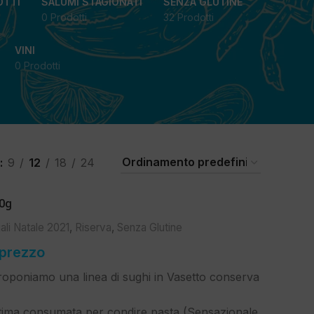
OTTI
SALUMI STAGIONATI
SENZA GLUTINE
0 Prodotti
32 Prodotti
VINI
0 Prodotti
9
12
18
24
0g
ali Natale 2021
,
Riserva
,
Senza Glutine
 prezzo
oponiamo una linea di sughi in Vasetto conserva
ima consumata per condire pasta (Sensazionale