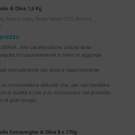
io di Oliva 1,6 Kg
ta
,
Ragu e sughi
,
Regali Natale 2021
,
Riserva
,
o
 prezzo
ERVA. Alle caratteristiche uniche della
eseguita scrupolosamente a mano si aggiunge
:
tagliati manualmente per essere sapientemente
.
d un consumatore abituale che, per uso familiare
ze di qualità e che può riconoscere nel prodotto
no di gran pregio.
o Extravergine di Oliva 8 x 170g