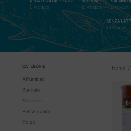
REGALI NATALE 2022
RISERVA
SALAMI D
0 Prodotti
15 Prodotti
6 Prodotti
SENZA LAT
30 Prodotti
CATEGORIE
Home
Affumicati
Baccala
Merluzzo
Pesce spada
Polpo