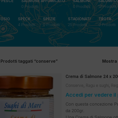
I PESCE
SALMONE AFFUMICATO
SALMONI
SALUMI C
0 Prodotti
0 Prodotti
13 Prodotti
TOSIO
SPECK
SPEZIE
STAGIONATI
TROTA
4 Prodotti
0 Prodotti
25 Prodotti
0 Prodotti
Prodotti taggati “conserve”
Mostra
Crema di Salmone 24 x 20
Conserve
,
Ragu e sughi
,
Reg
Accedi per vedere il
Con questa concezione Pr
da 200gr.
Una Crema di Salmone ott