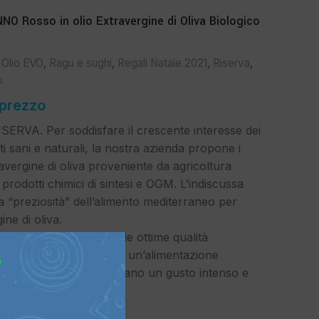
NNO Rosso in olio Extravergine di Oliva Biologico
,
Olio EVO
,
Ragu e sughi
,
Regali Natale 2021
,
Riserva
,
o
 prezzo
ERVA. Per soddisfare il crescente interesse dei
 sani e naturali, la nostra azienda propone i
travergine di oliva proveniente da agricoltura
 prodotti chimici di sintesi e OGM. L’indiscussa
 la “preziosità” dell’alimento mediterraneo per
ine di oliva.
 genuino, gustoso, dalle ottime qualità
te adatto a chi predilige un’alimentazione
?
 quanti semplicemente amano un gusto intenso e