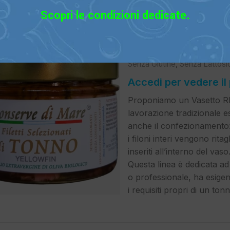
Scopri le condizioni dedicate.
Filetti Selezionati DI TON
Biologico
,
Conserve
,
Novità
Senza Glutine
,
Senza Lattosi
Accedi per vedere il
Proponiamo un Vasetto RIS
lavorazione tradizionale 
anche il confezionamento
i filoni interi vengono ri
inseriti all’interno del vaso
Questa linea è dedicata a
o professionale, ha esigen
i requisiti propri di un ton