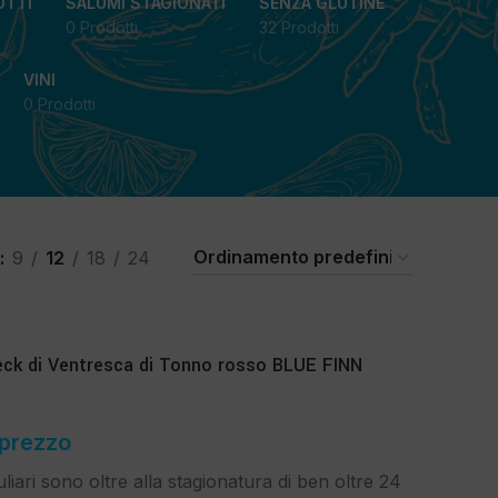
OTTI
SALUMI STAGIONATI
SENZA GLUTINE
0 Prodotti
32 Prodotti
VINI
0 Prodotti
9
12
18
24
k di Ventresca di Tonno rosso BLUE FINN
 prezzo
liari sono oltre alla stagionatura di ben oltre 24