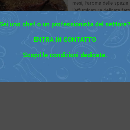
mesi, l’aroma delle spezie 
l’affumicatura delicata fatt
una stagionatura in celle 
Sei uno chef o un professionista del settore
ENTRA IN CONTATTO
Scopri le condizioni dedicate.