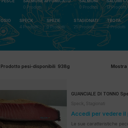
I PESCE
SALMONE AFFUMICATO
SALMONI
SALUMI C
0 Prodotti
0 Prodotti
13 Prodotti
TOSIO
SPECK
SPEZIE
STAGIONATI
TROTA
4 Prodotti
0 Prodotti
25 Prodotti
0 Prodotti
Prodotto pesi-disponibili
938g
Mostra
GUANCIALE DI TONNO Spec
Speck
,
Stagionati
Accedi per vedere il
Le sue caratteristiche pecu