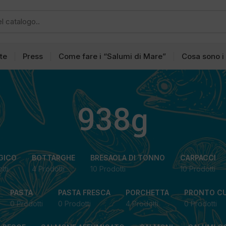
tte
Press
Come fare i “Salumi di Mare”
Cosa sono i
938g
GICO
BOTTARGHE
BRESAOLA DI TONNO
CARPACCI
tti
4 Prodotti
10 Prodotti
10 Prodotti
PASTA
PASTA FRESCA
PORCHETTA
PRONTO C
0 Prodotti
0 Prodotti
4 Prodotti
0 Prodotti