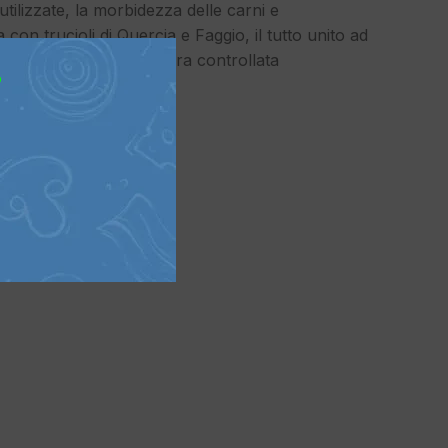
utilizzate, la morbidezza delle carni e
a con trucioli di Quercia e Faggio, il tutto unito ad
con umidità e temperatura controllata
?