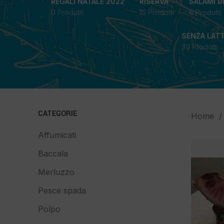
REGALI NATALE 2022
RISERVA
SALAMI D
0 Prodotti
15 Prodotti
6 Prodotti
SENZA LAT
30 Prodotti
CATEGORIE
Home
Affumicati
Baccala
Merluzzo
Pesce spada
Polpo