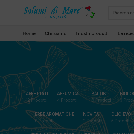
Home
Chi siamo
I nostri prodotti
Le rice
AFFETTATI
AFFUMICATI
BALTIK
BIOLO
12 Prodotti
4 Prodotti
0 Prodotti
3 Prodo
ERBE AROMATICHE
NOVITÀ
OLIO EVO
0 Prodotti
2 Prodotti
5 Prodotti