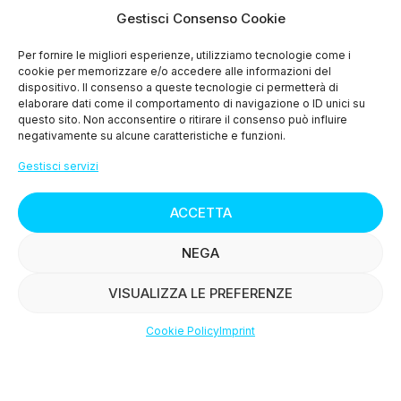
Gestisci Consenso Cookie
> Le ricette
Per fornire le migliori esperienze, utilizziamo tecnologie come i
cookie per memorizzare e/o accedere alle informazioni del
> Press
dispositivo. Il consenso a queste tecnologie ci permetterà di
elaborare dati come il comportamento di navigazione o ID unici su
> Contattaci
questo sito. Non acconsentire o ritirare il consenso può influire
negativamente su alcune caratteristiche e funzioni.
Gestisci servizi
ACCETTA
© Copyright
2015-2025
NEGA
VISUALIZZA LE PREFERENZE
K group srl Via Terra rossa fonda 162 - 51011
Cookie Policy
Imprint
Buggiano (PT) P.iva 01384770473 REA: PT-144943
Shop
Filters
Wishlist
Account
Capitale sociale 10.000€ i.v.