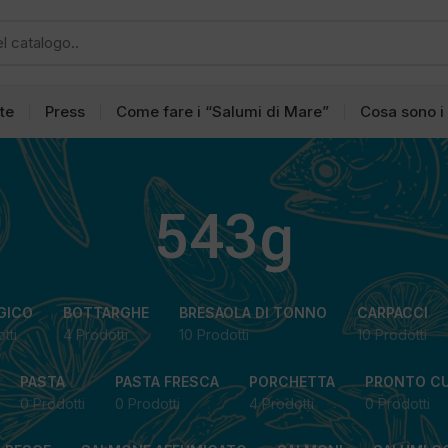
tte
Press
Come fare i “Salumi di Mare”
Cosa sono i
543g
GICO
BOTTARGHE
BRESAOLA DI TONNO
CARPACCI
tti
4 Prodotti
10 Prodotti
10 Prodotti
PASTA
PASTA FRESCA
PORCHETTA
PRONTO C
0 Prodotti
0 Prodotti
4 Prodotti
0 Prodotti