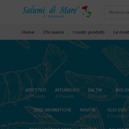
Home
Chi siamo
I nostri prodotti
Le rice
AFFETTATI
AFFUMICATI
BALTIK
BIOLO
12 Prodotti
4 Prodotti
0 Prodotti
3 Prodo
ERBE AROMATICHE
NOVITÀ
OLIO EVO
0 Prodotti
2 Prodotti
5 Prodotti