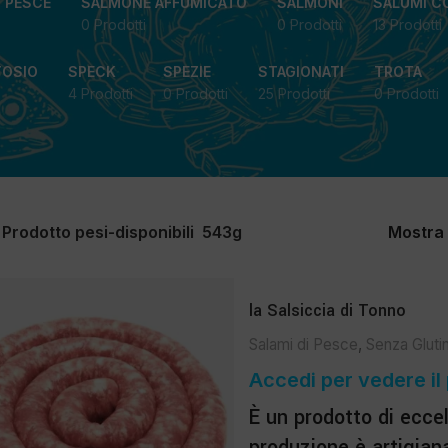
I PESCE
SALMONE AFFUMICATO
SALMONI
SALUMI C
0 Prodotti
0 Prodotti
13 Prodotti
TOSIO
SPECK
SPEZIE
STAGIONATI
TROTA
4 Prodotti
0 Prodotti
25 Prodotti
0 Prodotti
Prodotto pesi-disponibili
543g
Mostra
la Salsiccia di Tonno
Salami di Pesce
,
Senza Gluti
Accedi per vedere il
È un prodotto di eccel
produzione è artigiana