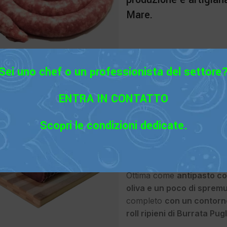
Mare.
Sei uno chef o un professionista del settore
ENTRA IN CONTATTO
Prosciutto di Tonno Stag
Scopri le condizioni dedicate.
Bresaola di Tonno
,
Stagionati
Accedi per vedere il
Ottima come
antipasto con
oliva e un poco di spremu
completo
con un contorno
roll ripieni di Burrata Pug