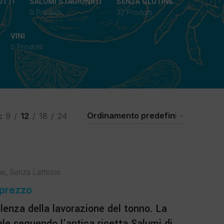
OTTI
SALUMI STAGIONATI
SENZA GLUTINE
0 Prodotti
32 Prodotti
VINI
0 Prodotti
9
12
18
24
ne
,
Senza Lattosio
 prezzo
lenza della lavorazione del tonno. La
le seguendo l’antica ricetta Salumi di