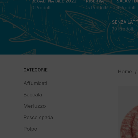
REGALI NATALE 2022
RISERVA
SALAMI D
0 Prodotti
15 Prodotti
6 Prodotti
SENZA LAT
30 Prodotti
CATEGORIE
Home
Affumicati
Baccala
Merluzzo
Pesce spada
Polpo