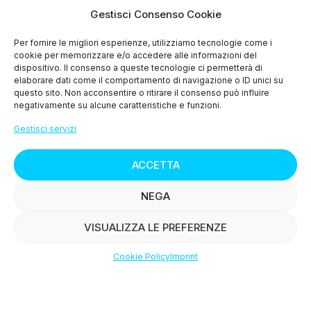
Gestisci Consenso Cookie
> Le ricette
Per fornire le migliori esperienze, utilizziamo tecnologie come i
cookie per memorizzare e/o accedere alle informazioni del
> Press
dispositivo. Il consenso a queste tecnologie ci permetterà di
elaborare dati come il comportamento di navigazione o ID unici su
> Contattaci
questo sito. Non acconsentire o ritirare il consenso può influire
negativamente su alcune caratteristiche e funzioni.
Gestisci servizi
ACCETTA
© Copyright
2015-2025
NEGA
VISUALIZZA LE PREFERENZE
K group srl Via Terra rossa fonda 162 - 51011
Cookie Policy
Imprint
Buggiano (PT) P.iva 01384770473 REA: PT-144943
Shop
Filters
Wishlist
Account
Capitale sociale 10.000€ i.v.