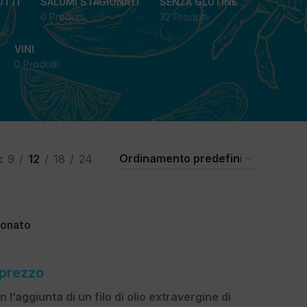
OTTI
SALUMI STAGIONATI
SENZA GLUTINE
0 Prodotti
32 Prodotti
VINI
0 Prodotti
9
12
18
24
ionato
 prezzo
 l’aggiunta di un filo di olio extravergine di