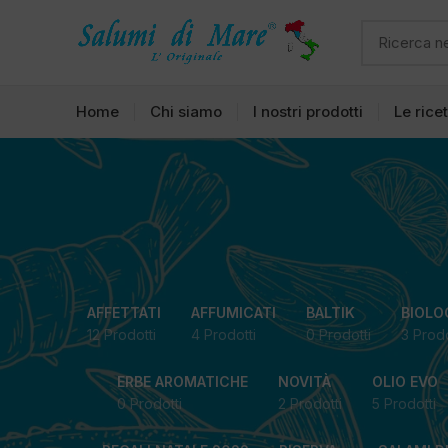
Home
Chi siamo
I nostri prodotti
Le rice
AFFETTATI
AFFUMICATI
BALTIK
BIOLO
12 Prodotti
4 Prodotti
0 Prodotti
3 Prodo
ERBE AROMATICHE
NOVITÀ
OLIO EVO
0 Prodotti
2 Prodotti
5 Prodotti