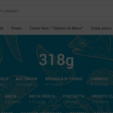
tte
Press
Come fare i “Salumi di Mare”
Cosa sono i
318g
GICO
BOTTARGHE
BRESAOLA DI TONNO
CARPACCI
tti
4 Prodotti
10 Prodotti
10 Prodotti
PASTA
PASTA FRESCA
PORCHETTA
PRONTO C
0 Prodotti
0 Prodotti
4 Prodotti
0 Prodotti