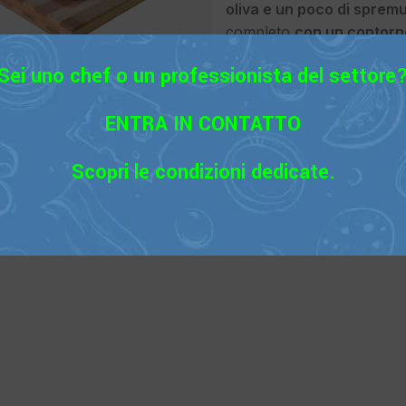
oliva e un poco di spremu
completo
con un contorno
roll ripieni di Burrata Pug
Sei uno chef o un professionista del settore
ENTRA IN CONTATTO
Scopri le condizioni dedicate.