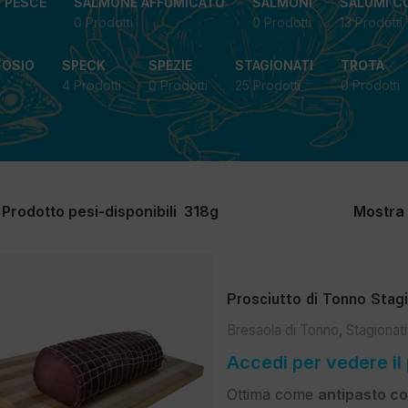
I PESCE
SALMONE AFFUMICATO
SALMONI
SALUMI C
0 Prodotti
0 Prodotti
13 Prodotti
TOSIO
SPECK
SPEZIE
STAGIONATI
TROTA
4 Prodotti
0 Prodotti
25 Prodotti
0 Prodotti
Prodotto pesi-disponibili
318g
Mostra
Prosciutto di Tonno Stag
Bresaola di Tonno
,
Stagionati
Accedi per vedere il
Ottima come
antipasto con