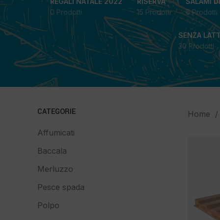
REGALI NATALE 2022
RISERVA
SALAMI D
0 Prodotti
15 Prodotti
6 Prodotti
SENZA LAT
30 Prodotti
CATEGORIE
Home
Affumicati
Baccala
Merluzzo
Pesce spada
Polpo