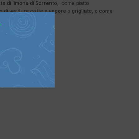
ta di limone di Sorrento,
come piatto
 di verdure cotte e vapore o grigliate, o come
liese.
?