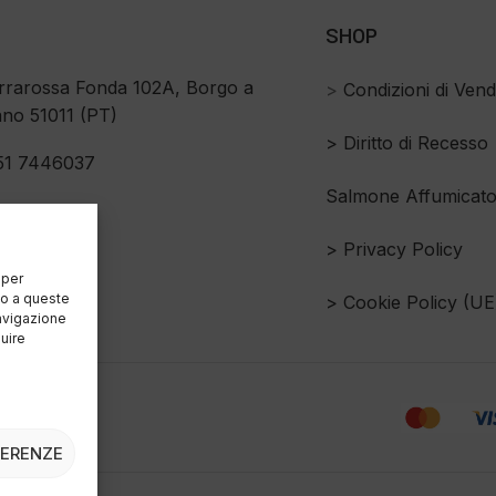
SHOP
rrarossa Fonda 102A, Borgo a
>
Condizioni di Vend
no 51011 (PT)
>
Diritto di Recesso
51 7446037
Salmone Affumicat
> Privacy Policy
 per
so a queste
> Cookie Policy (UE
avigazione
luire
FERENZE