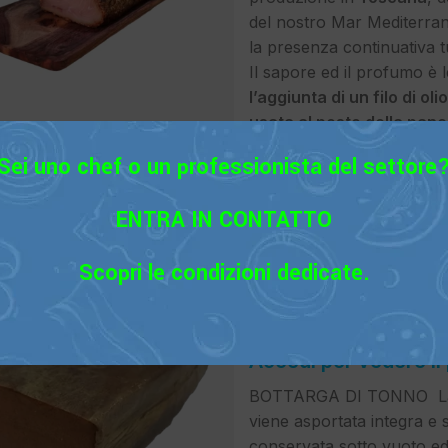
del nostro Mar Mediterra
la presenza continuativa t
Il sapore ed il profumo è
l’aggiunta di un filo di ol
usata al posto della pance
Burrata Pugliese.
Sei uno chef o un professionista del settore
ENTRA IN CONTATTO
Scopri le condizioni dedicate.
Tonno Bottarga Pinna gial
Bottarghe
,
Stagionati
Accedi per vedere il
BOTTARGA DI TONNO La bo
viene asportata integra e 
conservata sotto vuoto ed 