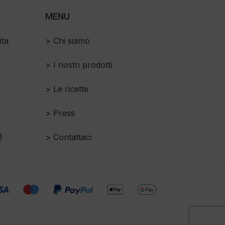
MENU
ita
> Chi siamo
> I nostri prodotti
o
> Le ricette
> Press
)
> Contattaci