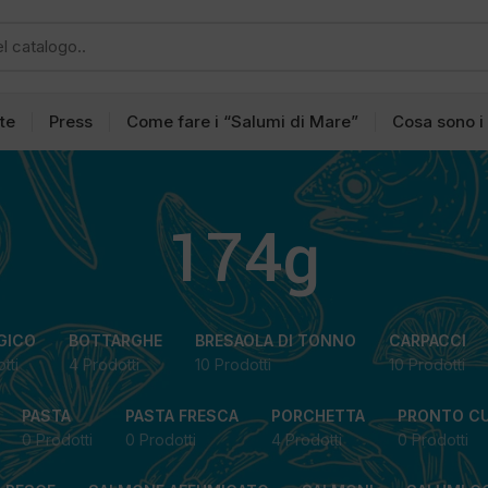
tte
Press
Come fare i “Salumi di Mare”
Cosa sono i
174g
GICO
BOTTARGHE
BRESAOLA DI TONNO
CARPACCI
tti
4 Prodotti
10 Prodotti
10 Prodotti
PASTA
PASTA FRESCA
PORCHETTA
PRONTO C
0 Prodotti
0 Prodotti
4 Prodotti
0 Prodotti