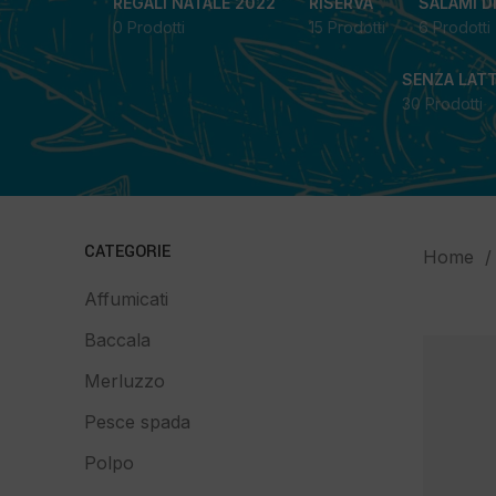
REGALI NATALE 2022
RISERVA
SALAMI D
0 Prodotti
15 Prodotti
6 Prodotti
SENZA LAT
30 Prodotti
CATEGORIE
Home
Affumicati
Baccala
Merluzzo
Pesce spada
Polpo