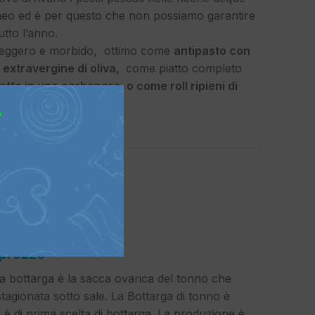
neo ed è per questo che non possiamo garantire
utto l’anno.
 leggero e morbido, ottimo come
antipasto con
io extravergine di oliva,
come piatto completo
tta in una carbonara, o come roll ripieni di
?
la
 prezzo
ttarga è la sacca ovarica del tonno che
stagionata sotto sale. La Bottarga di tonno è
è di prima scelta di bottarga. La produzione è