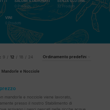
OTTI
SALUMI STAGIONATI
SENZA GLUTINE
0 Prodotti
32 Prodotti
VINI
0 Prodotti
9
12
18
24
 Mandorle e Nocciole
 prezzo
on mandorle e nocciole viene lavorato,
tamente presso il nostro Stabilimento di
dove arrivano i pesci pescati nelle ricche acque