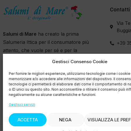
Contatti
Via Te
Buggia
Salumi di Mare
ha creato la prima
Salumeria Ittica per il consumatore più
+39 3
attento, che vuole per sé e per la
propria famiglia il meglio che si trova sul
Gestisci Consenso Cookie
mercato con garanzie di tracciabilità e
Per fornire le migliori esperienze, utilizziamo tecnologie come i cookie
filiera controllata.
memorizzare e/o accedere alle informazioni del dispositivo. Il consen
tecnologie ci permetterà di elaborare dati come il comportamento di n
o ID unici su questo sito. Non acconsentire o ritirare il consenso può inf
negativamente su alcune caratteristiche e funzioni.
Gestisci servizi
© Copyright
2015-2025
ACCETTA
NEGA
VISUALIZZA LE PRE