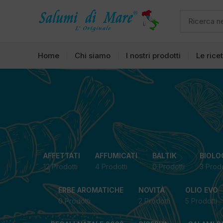
Home
Chi siamo
I nostri prodotti
Le rice
AFFETTATI
AFFUMICATI
BALTIK
BIOLO
12 Prodotti
4 Prodotti
0 Prodotti
3 Prodo
ERBE AROMATICHE
NOVITÀ
OLIO EVO
0 Prodotti
2 Prodotti
5 Prodotti