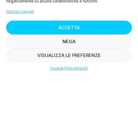
negativamente su alcune caratteristiche e funzioni.
>
Condizioni di Vendita
Gestisci servizi
>
Diritto di Recesso
ACCETTA
Salmone Affumicato
NEGA
> Privacy Policy
VISUALIZZA LE PREFERENZE
> Cookie Policy (UE)
Cookie Policy
Imprint
Shop
Filters
Wishlist
Account
MENU
> Chi siamo
> I nostri prodotti
> Le ricette