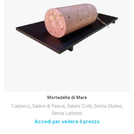
Mortadella di Mare
Carpacci
,
Salami di Pesce
,
Salumi Cotti
,
Senza Glutine
,
Senza Lattosio
Accedi per vedere il prezzo