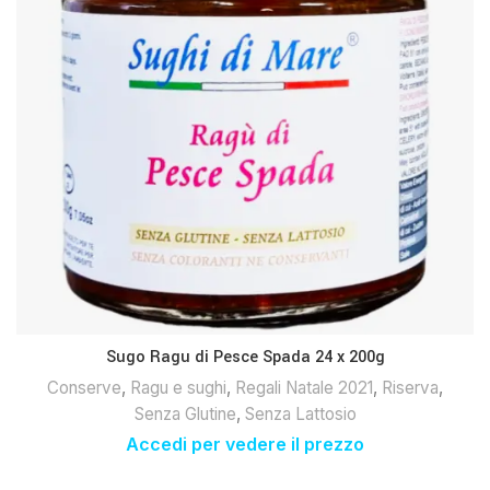
Sugo Ragu di Pesce Spada 24 x 200g
Conserve
,
Ragu e sughi
,
Regali Natale 2021
,
Riserva
,
Senza Glutine
,
Senza Lattosio
Accedi per vedere il prezzo