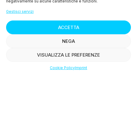
negativamente su alcune caratteristiche e funzioni.
>
Condizioni di Vendita
Gestisci servizi
>
Diritto di Recesso
ACCETTA
Salmone Affumicato
NEGA
> Privacy Policy
VISUALIZZA LE PREFERENZE
> Cookie Policy (UE)
Cookie Policy
Imprint
Shop
Filters
Wishlist
Account
MENU
> Chi siamo
> I nostri prodotti
> Le ricette