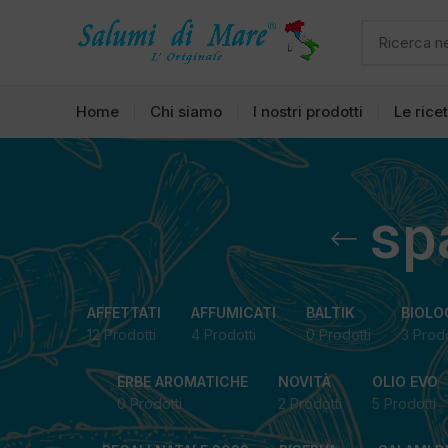
Home
Chi siamo
I nostri prodotti
Le rice
sp
AFFETTATI
AFFUMICATI
BALTIK
BIOLO
12 Prodotti
4 Prodotti
0 Prodotti
3 Prodo
ERBE AROMATICHE
NOVITÀ
OLIO EVO
0 Prodotti
2 Prodotti
5 Prodotti