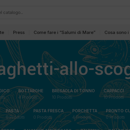
tte
Press
Come fare i “Salumi di Mare”
Cosa sono i
aghetti-allo-scog
GICO
BOTTARGHE
BRESAOLA DI TONNO
CARPACCI
tti
4 Prodotti
10 Prodotti
10 Prodotti
PASTA
PASTA FRESCA
PORCHETTA
PRONTO C
0 Prodotti
0 Prodotti
4 Prodotti
0 Prodotti