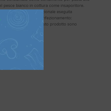
el pesce bianco in cottura come insaporitore.
 della lavorazione tradizionale eseguita
i aggiunge anche il confezionamento:
?
 la realizzazione di questo prodotto sono