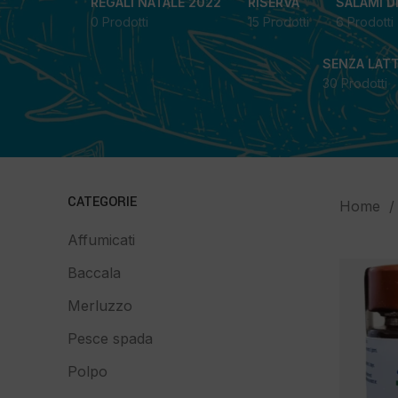
REGALI NATALE 2022
RISERVA
SALAMI D
0 Prodotti
15 Prodotti
6 Prodotti
SENZA LAT
30 Prodotti
CATEGORIE
Home
Affumicati
Baccala
Merluzzo
Pesce spada
Polpo