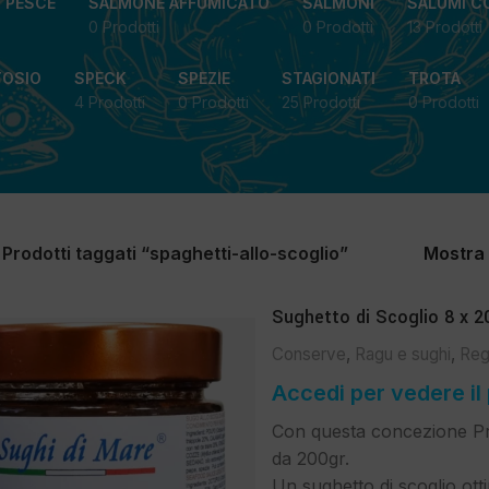
I PESCE
SALMONE AFFUMICATO
SALMONI
SALUMI C
0 Prodotti
0 Prodotti
13 Prodotti
TOSIO
SPECK
SPEZIE
STAGIONATI
TROTA
4 Prodotti
0 Prodotti
25 Prodotti
0 Prodotti
Prodotti taggati “spaghetti-allo-scoglio”
Mostra
Sughetto di Scoglio 8 x 2
Conserve
,
Ragu e sughi
,
Reg
Accedi per vedere il
Con questa concezione Pr
da 200gr.
Un sughetto di scoglio o