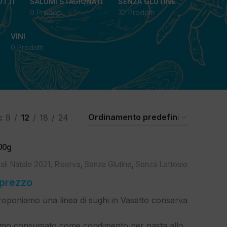
OTTI
SALUMI STAGIONATI
SENZA GLUTINE
0 Prodotti
32 Prodotti
VINI
0 Prodotti
9
12
18
24
00g
ali Natale 2021
,
Riserva
,
Senza Glutine
,
Senza Lattosio
 prezzo
oponiamo una linea di sughi in Vasetto conserva
ttimo consumato come condimento per pasta allo