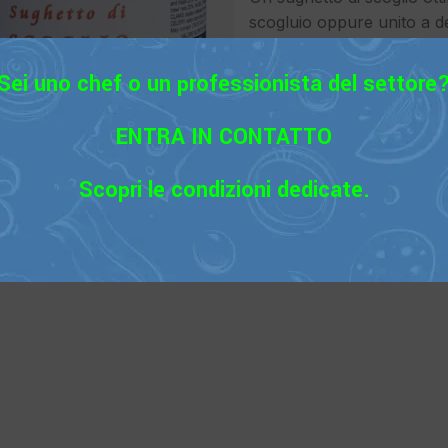
scogluio oppure unito a d
Alle caratteristiche uniche
scrupolosamente a mano s
Sei uno chef o un professionista del settore
Tutte le verdure usate per
FRESCHE.
ENTRA IN CONTATTO
Scopri le condizioni dedicate.