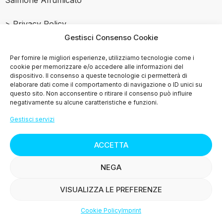
Salmone Affumicato
> Privacy Policy
Gestisci Consenso Cookie
> Cookie Policy (UE)
Per fornire le migliori esperienze, utilizziamo tecnologie come i
cookie per memorizzare e/o accedere alle informazioni del
MENU
dispositivo. Il consenso a queste tecnologie ci permetterà di
elaborare dati come il comportamento di navigazione o ID unici su
questo sito. Non acconsentire o ritirare il consenso può influire
> Chi siamo
negativamente su alcune caratteristiche e funzioni.
> I nostri prodotti
Gestisci servizi
> Le ricette
ACCETTA
> Press
NEGA
VISUALIZZA LE PREFERENZE
> Contattaci
Cookie Policy
Imprint
Shop
Filters
Wishlist
Account