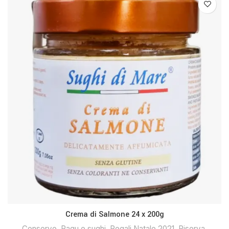
Crema di Salmone 24 x 200g
Conserve
,
Ragu e sughi
,
Regali Natale 2021
,
Riserva
,