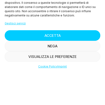
dispositivo. Il consenso a queste tecnologie ci permetterà di
> Cookie Policy (UE)
elaborare dati come il comportamento di navigazione o ID unici su
questo sito. Non acconsentire o ritirare il consenso può influire
negativamente su alcune caratteristiche e funzioni.
MENU
Gestisci servizi
> Chi siamo
ACCETTA
> I nostri prodotti
NEGA
> Le ricette
VISUALIZZA LE PREFERENZE
> Press
Cookie Policy
Imprint
Shop
Filters
Wishlist
Account
> Contattaci
© Copyright
2015-2025