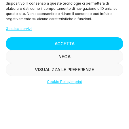
dispositivo. Il consenso a queste tecnologie ci permetterà di
> Cookie Policy (UE)
elaborare dati come il comportamento di navigazione o ID unici su
questo sito. Non acconsentire o ritirare il consenso può influire
negativamente su alcune caratteristiche e funzioni.
MENU
Gestisci servizi
> Chi siamo
ACCETTA
> I nostri prodotti
NEGA
> Le ricette
VISUALIZZA LE PREFERENZE
> Press
Cookie Policy
Imprint
Shop
Filters
Wishlist
Account
> Contattaci
© Copyright
2015-2025