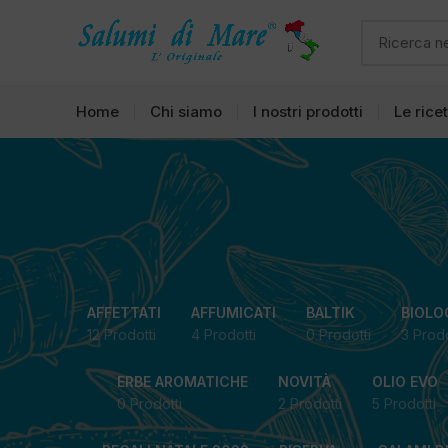
Home
Chi siamo
I nostri prodotti
Le rice
AFFETTATI
AFFUMICATI
BALTIK
BIOLO
12 Prodotti
4 Prodotti
0 Prodotti
3 Prodo
ERBE AROMATICHE
NOVITÀ
OLIO EVO
0 Prodotti
2 Prodotti
5 Prodotti