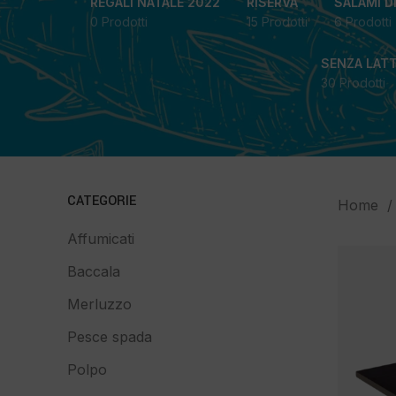
REGALI NATALE 2022
RISERVA
SALAMI D
0 Prodotti
15 Prodotti
6 Prodotti
SENZA LAT
30 Prodotti
CATEGORIE
Home
Affumicati
Baccala
Merluzzo
Pesce spada
Polpo