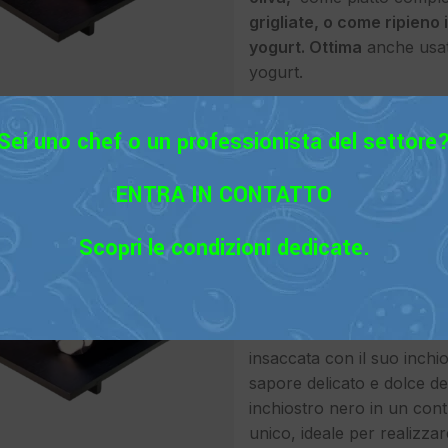
grigliate, o come ripieno
yogurt. Ottima
anche usata
yogurt.
Sei uno chef o un professionista del settore
ENTRA IN CONTATTO
SOPPRESSATA DI CALAMAR
Carpacci
,
Salumi Cotti
,
Senza
Scopri le condizioni dedicate.
Accedi per vedere il
Seppia selezionata natura
nel suo inchiostro. Esclus
insaccata con il suo inchios
sapore delicato e dolce del
inchiostro nero in un cont
unico, ideale per realizzare