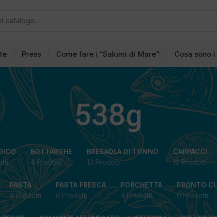
tte
Press
Come fare i “Salumi di Mare”
Cosa sono i
538g
GICO
BOTTARGHE
BRESAOLA DI TONNO
CARPACCI
tti
4 Prodotti
10 Prodotti
10 Prodotti
PASTA
PASTA FRESCA
PORCHETTA
PRONTO C
0 Prodotti
0 Prodotti
4 Prodotti
0 Prodotti