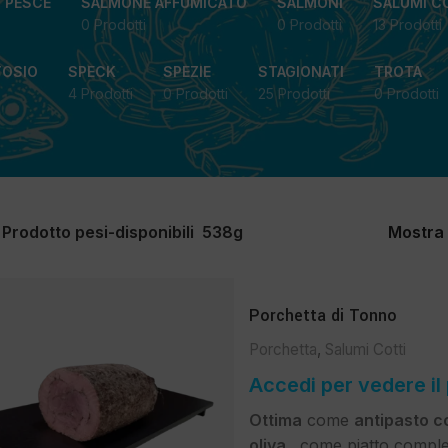
I PESCE
SALMONE AFFUMICATO
SALMONI
SALUMI C
0 Prodotti
0 Prodotti
13 Prodotti
TOSIO
SPECK
SPEZIE
STAGIONATI
TROTA
4 Prodotti
0 Prodotti
25 Prodotti
0 Prodotti
Prodotto pesi-disponibili
538g
Mostra
Porchetta di Tonno
Porchetta
,
Salumi Cotti
Accedi per vedere il
Ottima
come
antipasto co
oliva,
come piatto compl