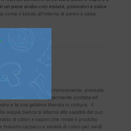
 in un pane arabo con inslata, pomodori e salsa
 come il kebab all’interno di panini e salsa
?
O nel nero di SEPPIA
 Glutine
,
Senza Lattosio
 prezzo
le cotta e NON trattata chimicamente, pressata
ivo trancio di seppia leggermente scottata ed
tro e la sua gelatina liberata in cottura. Il
la seppia bianca si alterna alla sapidità del suo
rasto di colori e sapori che rende il prodotto
 finissimi carpacci e varietà di colori per verdi