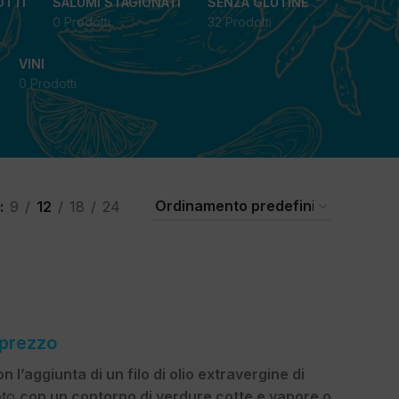
OTTI
SALUMI STAGIONATI
SENZA GLUTINE
0 Prodotti
32 Prodotti
VINI
0 Prodotti
9
12
18
24
 prezzo
n l’aggiunta di un filo di olio extravergine di
eto
con un contorno di verdure cotte e vapore o