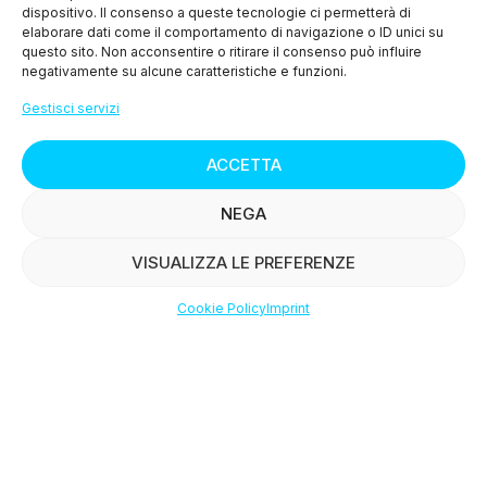
dispositivo. Il consenso a queste tecnologie ci permetterà di
> Cookie Policy (UE)
elaborare dati come il comportamento di navigazione o ID unici su
questo sito. Non acconsentire o ritirare il consenso può influire
negativamente su alcune caratteristiche e funzioni.
MENU
Gestisci servizi
> Chi siamo
ACCETTA
> I nostri prodotti
NEGA
> Le ricette
VISUALIZZA LE PREFERENZE
> Press
Cookie Policy
Imprint
Shop
Filters
Wishlist
Account
> Contattaci
© Copyright
2015-2025