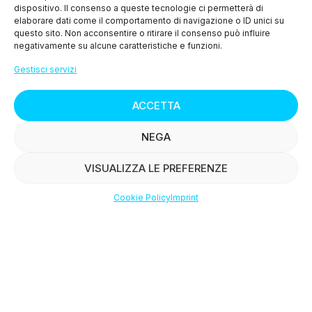
dispositivo. Il consenso a queste tecnologie ci permetterà di
> Cookie Policy (UE)
elaborare dati come il comportamento di navigazione o ID unici su
questo sito. Non acconsentire o ritirare il consenso può influire
negativamente su alcune caratteristiche e funzioni.
MENU
Gestisci servizi
> Chi siamo
ACCETTA
> I nostri prodotti
NEGA
> Le ricette
VISUALIZZA LE PREFERENZE
> Press
Cookie Policy
Imprint
Shop
Filters
Wishlist
Account
> Contattaci
© Copyright
2015-2025