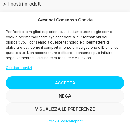
> I nostri prodotti
> Le ricette
Gestisci Consenso Cookie
> Press
Per fornire le migliori esperienze, utilizziamo tecnologie come i
cookie per memorizzare e/o accedere alle informazioni del
dispositivo. Il consenso a queste tecnologie ci permetterà di
> Contattaci
elaborare dati come il comportamento di navigazione o ID unici su
questo sito. Non acconsentire o ritirare il consenso può influire
negativamente su alcune caratteristiche e funzioni.
Gestisci servizi
© Copyright
2015-2025
ACCETTA
NEGA
VISUALIZZA LE PREFERENZE
K group srl Via Terra rossa fonda 162 - 51011
Buggiano (PT) P.iva 01384770473 REA: PT-144943
Cookie Policy
Imprint
Capitale sociale 10.000€ i.v.
Shop
Filters
Wishlist
Account