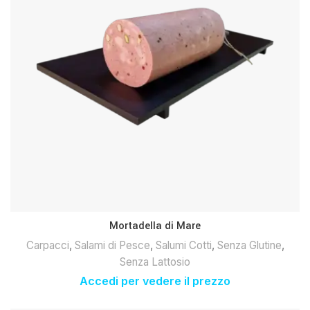
Mortadella di Mare
Carpacci
,
Salami di Pesce
,
Salumi Cotti
,
Senza Glutine
,
Senza Lattosio
Accedi per vedere il prezzo