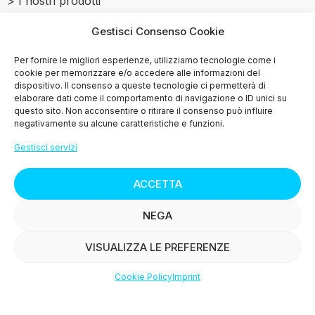
> I nostri prodotti
Gestisci Consenso Cookie
> Le ricette
Per fornire le migliori esperienze, utilizziamo tecnologie come i
> Press
cookie per memorizzare e/o accedere alle informazioni del
dispositivo. Il consenso a queste tecnologie ci permetterà di
elaborare dati come il comportamento di navigazione o ID unici su
> Contattaci
questo sito. Non acconsentire o ritirare il consenso può influire
negativamente su alcune caratteristiche e funzioni.
Gestisci servizi
© Copyright
2015-2025
ACCETTA
NEGA
VISUALIZZA LE PREFERENZE
K group srl Via Terra rossa fonda 162 - 51011
Buggiano (PT) P.iva 01384770473 REA: PT-144943
Cookie Policy
Imprint
Shop
Filters
Wishlist
Account
Capitale sociale 10.000€ i.v.