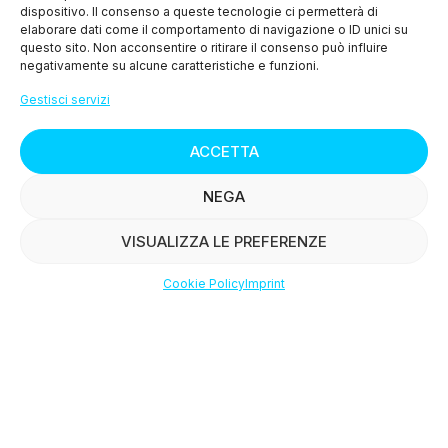
dispositivo. Il consenso a queste tecnologie ci permetterà di
> Cookie Policy (UE)
elaborare dati come il comportamento di navigazione o ID unici su
questo sito. Non acconsentire o ritirare il consenso può influire
negativamente su alcune caratteristiche e funzioni.
MENU
Gestisci servizi
> Chi siamo
ACCETTA
> I nostri prodotti
NEGA
> Le ricette
VISUALIZZA LE PREFERENZE
> Press
Cookie Policy
Imprint
Shop
Filters
Wishlist
Account
> Contattaci
© Copyright
2015-2025