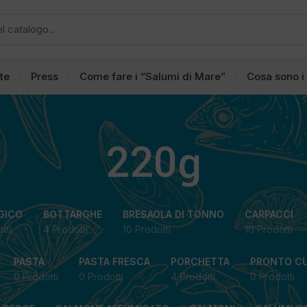
tte
Press
Come fare i “Salumi di Mare”
Cosa sono i
220g
GICO
BOTTARGHE
BRESAOLA DI TONNO
CARPACCI
tti
4 Prodotti
10 Prodotti
10 Prodotti
PASTA
PASTA FRESCA
PORCHETTA
PRONTO C
0 Prodotti
0 Prodotti
4 Prodotti
0 Prodotti