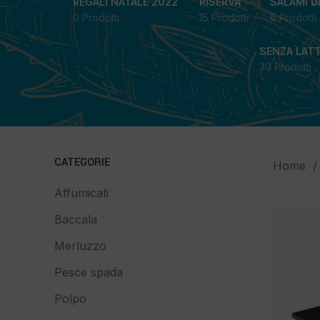
REGALI NATALE 2022
RISERVA
SALAMI D
0 Prodotti
15 Prodotti
6 Prodotti
SENZA LAT
30 Prodotti
CATEGORIE
Home
Affumicati
Baccala
Merluzzo
Pesce spada
Polpo