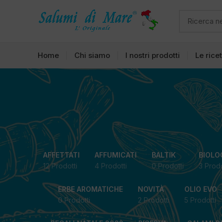
Home
Chi siamo
I nostri prodotti
Le rice
AFFETTATI
AFFUMICATI
BALTIK
BIOLO
12 Prodotti
4 Prodotti
0 Prodotti
3 Prodo
ERBE AROMATICHE
NOVITÀ
OLIO EVO
0 Prodotti
2 Prodotti
5 Prodotti