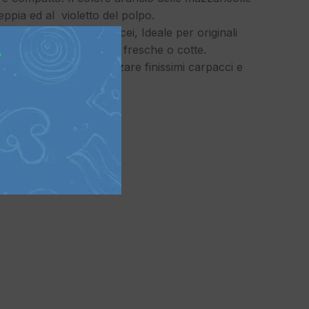
seppia ed al violetto del polpo.
i molluschi e dei crostacei, Ideale per originali
ompagnare con verdure fresche o cotte.
?
dini., ideale per realizzare finissimi carpacci e
insalate.