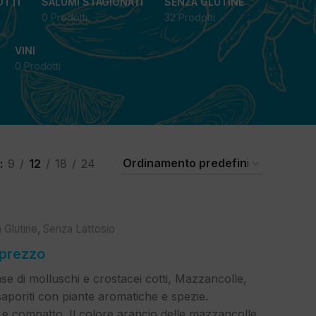
OTTI
SALUMI STAGIONATI
SENZA GLUTINE
0 Prodotti
32 Prodotti
VINI
0 Prodotti
9
12
18
24
 Glutine
,
Senza Lattosio
 prezzo
e di molluschi e crostacei cotti, Mazzancolle,
aporiti con piante aromatiche e spezie.
o e compatto. Il colore arancio delle mazzancolle