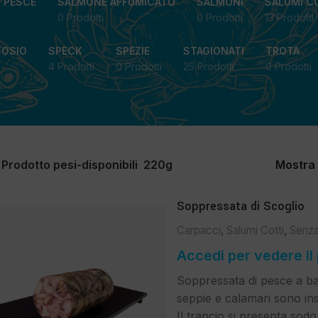
I PESCE
SALMONE AFFUMICATO
SALMONI
SALUMI C
0 Prodotti
0 Prodotti
13 Prodotti
TOSIO
SPECK
SPEZIE
STAGIONATI
TROTA
4 Prodotti
0 Prodotti
25 Prodotti
0 Prodotti
Prodotto pesi-disponibili
220g
Mostra
Soppressata di Scoglio
Carpacci
,
Salumi Cotti
,
Senza
Accedi per vedere il
Soppressata di pesce a bas
seppie e calamari sono ins
Il trancio si presenta sod