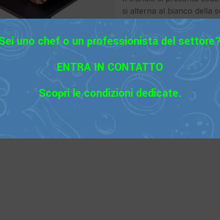
si alterna al bianco della 
Il sapore è dolce, tipico de
carpacci di pesce da acc
Sei uno chef o un professionista del settore
Gustoso anche tagliato a da
varietà di colori per verdi 
ENTRA IN CONTATTO
Scopri le condizioni dedicate.