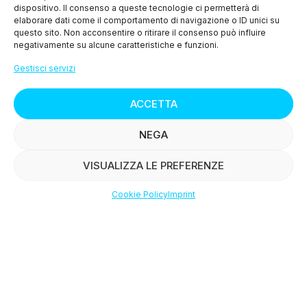
dispositivo. Il consenso a queste tecnologie ci permetterà di
> Cookie Policy (UE)
elaborare dati come il comportamento di navigazione o ID unici su
questo sito. Non acconsentire o ritirare il consenso può influire
negativamente su alcune caratteristiche e funzioni.
MENU
Gestisci servizi
> Chi siamo
ACCETTA
> I nostri prodotti
NEGA
> Le ricette
VISUALIZZA LE PREFERENZE
> Press
Cookie Policy
Imprint
Shop
Filters
Wishlist
Account
> Contattaci
© Copyright
2015-2025