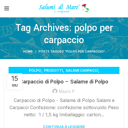
Tag Archives: polpo per
carpaccio
HOME
POSTS TAGGED "POLPO PER CARPACCIO"
,
,
,
POLPO
PRODOTTI
SALAMI CARPACCI
15
SALAMI INSACCATI
Carpaccio di Polpo – Salame di Polpo
GIU
Mauro P
Carpaccio di Polpo - Salame di Polpo Salami e
Carpacci Confezione: confezione sottovuoto Peso
netto: 1 / 1,5 kg Imballaggio: carton...
CONTINUA A LEGGERE