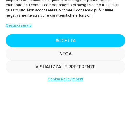
elaborare dati come il comportamento di navigazione o ID unici su
questo sito. Non acconsentire o ritirare il consenso può influire
Via Terrarossa Fonda 102A, Borgo a Buggiano 51011
negativamente su alcune caratteristiche e funzioni.
(PT)
Gestisci servizi
+39 351 7446037
ACCETTA
NEGA
SHOP
VISUALIZZA LE PREFERENZE
Cookie Policy
Imprint
>
Condizioni di Vendita
Shop
Wishlist
Account
>
Diritto di Recesso
Salmone Affumicato
> Privacy Policy