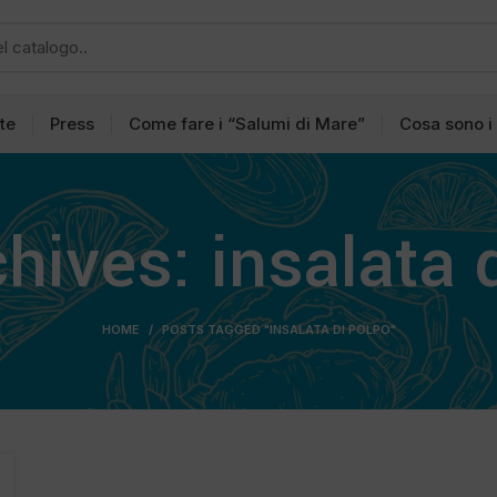
tte
Press
Come fare i “Salumi di Mare”
Cosa sono i
hives: insalata 
HOME
POSTS TAGGED "INSALATA DI POLPO"