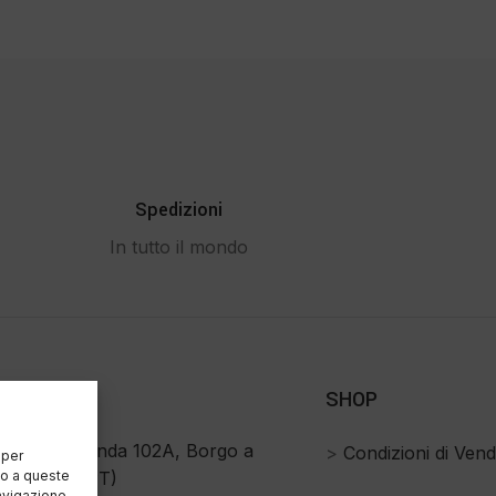
Spedizioni
In tutto il mondo
SHOP
rrarossa Fonda 102A, Borgo a
>
Condizioni di Vend
 per
so a queste
no 51011 (PT)
avigazione