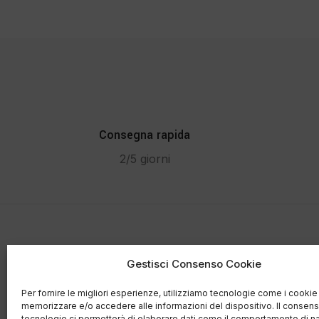
Consegna rapida
2/5 giorni
Contatti
Gestisci Consenso Cookie
Via Te
Per fornire le migliori esperienze, utilizziamo tecnologie come i cookie
memorizzare e/o accedere alle informazioni del dispositivo. Il consen
Buggia
Salumi di Mare
ha creato la prima
tecnologie ci permetterà di elaborare dati come il comportamento di n