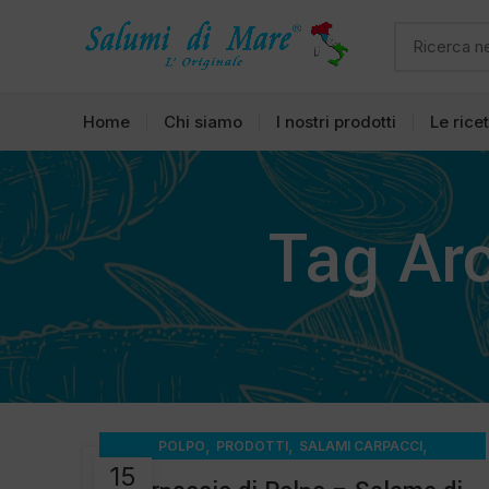
Home
Chi siamo
I nostri prodotti
Le rice
Tag Arc
,
,
,
POLPO
PRODOTTI
SALAMI CARPACCI
15
SALAMI INSACCATI