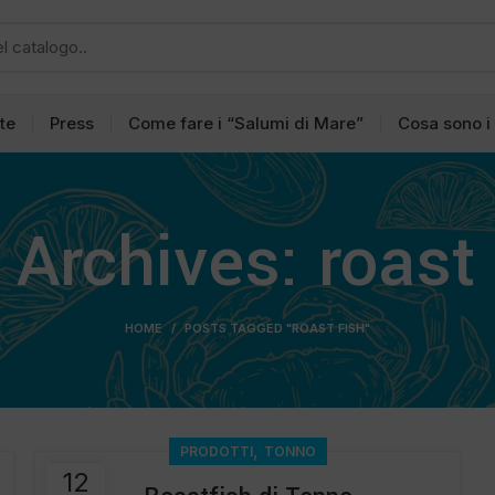
tte
Press
Come fare i “Salumi di Mare”
Cosa sono i
 Archives: roast 
HOME
POSTS TAGGED "ROAST FISH"
,
PRODOTTI
TONNO
12