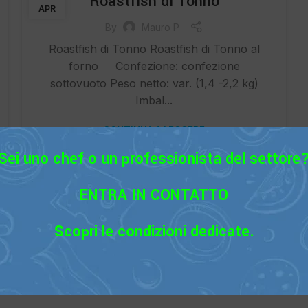
Roastfish di Tonno
APR
By
Mauro P
Roastfish di Tonno Roastfish di Tonno al
forno Confezione: confezione
sottovuoto Peso netto: var. (1,4 -2,2 kg)
Imbal...
CONTINUA A LEGGERE
Sei uno chef o un professionista del settore
ENTRA IN CONTATTO
Scopri le condizioni dedicate.