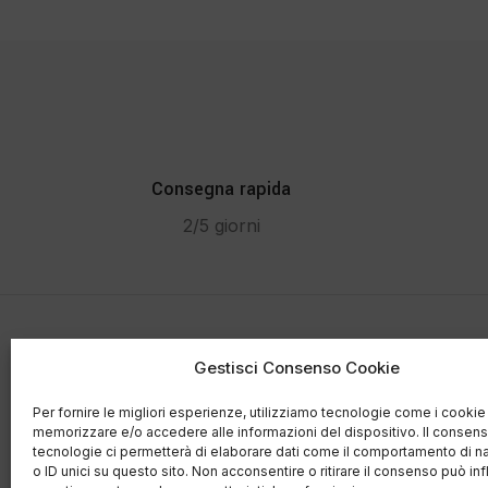
Consegna rapida
2/5 giorni
Gestisci Consenso Cookie
Contatti
Per fornire le migliori esperienze, utilizziamo tecnologie come i cookie
Via Te
memorizzare e/o accedere alle informazioni del dispositivo. Il consen
Buggia
tecnologie ci permetterà di elaborare dati come il comportamento di n
Salumi di Mare
ha creato la prima
o ID unici su questo sito. Non acconsentire o ritirare il consenso può inf