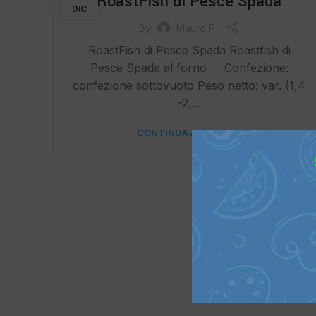
RoastFish di Pesce Spada
DIC
By
Mauro P
RoastFish di Pesce Spada Roastfish di
Pesce Spada al forno Confezione:
confezione sottovuoto Peso netto: var. (1,4
-2,...
CONTINUA A LEGGERE