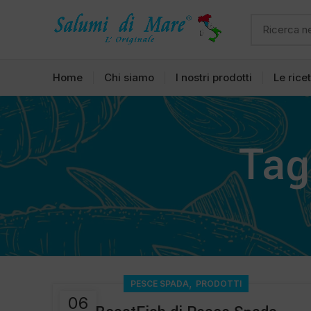
Home
Chi siamo
I nostri prodotti
Le rice
Tag
,
PESCE SPADA
PRODOTTI
06