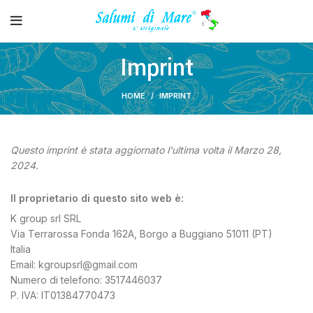
Imprint
HOME
IMPRINT
Questo imprint è stata aggiornato l'ultima volta il Marzo 28,
2024.
Il proprietario di questo sito web è:
K group srl SRL
Via Terrarossa Fonda 162A, Borgo a Buggiano 51011 (PT)
Italia
Email: kgroupsrl@gmail.com
Numero di telefono: 3517446037
P. IVA: IT01384770473