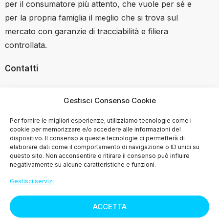
per il consumatore più attento, che vuole per sé e
per la propria famiglia il meglio che si trova sul
mercato con garanzie di tracciabilità e filiera
controllata.
Contatti
Via Terrarossa Fonda 102A, Borgo a Buggiano 51011
Gestisci Consenso Cookie
(PT)
Per fornire le migliori esperienze, utilizziamo tecnologie come i
+39 351 7446037
cookie per memorizzare e/o accedere alle informazioni del
dispositivo. Il consenso a queste tecnologie ci permetterà di
elaborare dati come il comportamento di navigazione o ID unici su
questo sito. Non acconsentire o ritirare il consenso può influire
negativamente su alcune caratteristiche e funzioni.
SHOP
Gestisci servizi
>
Condizioni di Vendita
ACCETTA